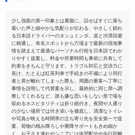
少し強面の第一印象とは裏腹に、話せばすぐに落ち
着いた声と細やかな気配りが伝わる、やさしく頼れ
る日本語ドライバーのタシュミンダ。道と渋滞回避
に精通し、有名スポットから穴場まで最新の現地事
情を踏まえて最適なパーソナル行程を日本語でわか
りやすく提案し、料金や所要時間も事前に共有して
約束をきちんと守ります。トラブル対応と交渉力に
長け、たとえば紅茶列車で手続きの不備により同行
者と席が離れてしまった際も、周囲の乗客へ丁寧に
事情を説明して代替案を示し、最終的に同じ席へ調
整してくれるなど、誰も嫌な思いをしない形で場を
収めるホスピタリティは折り紙付き。夜間や人通り
の少ない場所では付き添いを徹底し、清潔なトイレ
や写真が映える時間帯の立ち寄り先を安全第一で提
案、荷物の積み降ろしや乗降サポートもきめ細か
く、お子さま連れやシニアには休憩配分や歩行距離