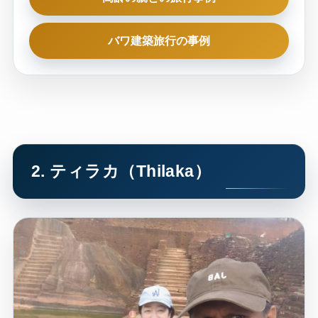
バワ建築旅行の事例
2. ティラカ（Thilaka）